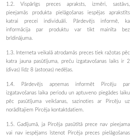
1.2. Vispārīgs preces apraksts, izmēri, sastāvs,
pieejamās produkta pielāgošanas iespējas aprakstīts
katrai precei individuāli. Pārdevējs informē, ka
informācija par produktu var tikt mainīta bez
brīdinājuma.
1.3. Interneta veikalā atrodamās preces tiek ražotas pēc
katra jauna pasūtījuma, preču izgatavošanas laiks ir 2
(divas) līdz 8 (astoņas) nedēļas.
1.4. Pārdevējs apņemas informēt Pircēju par
izgatavošanas laika periodu un aptuveno piegādes laiku
pēc pasūtījuma veikšanas, sazinoties ar Pircēju uz
norādītajiem Pircēja kontaktdatiem.
1.5. Gadījumā, ja Pircēja pasūtītā prece nav pieejama
vai nav iespējams īstenot Pircēja preces pielāgošanas