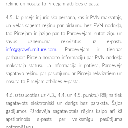
rēķinu un nosūta to Pircējam atbildes e-pastā.
4.5.
Ja pircējs ir juridiska persona, kas ir PVN maksātājs,
un vēlas saņemt rēķinu par pirkumu bez PVN nodokļa,
tad Pircējam ir jāziņo par to Pārdevējam, sūtot ziņu un
savus uzņēmuma rekvizītus uz e-pastu
info@grawfurniture.com
. Pārdevējam ir tiesības
pārbaudīt Pircēja norādīto informāciju par PVN nodokļa
maksātāja statusu. Ja informācija ir patiesa, Pārdevējs
sagatavo rēķinu par pasūtījumu ar Pircēja rekvizītiem
un
nosūta to Pircējam atbildes e-pastā.
4.6. (atsaucoties uz 4.3., 4.4. un 4.5. punktu)
Rēķins tiek
sagatavots elektroniski un derīgs bez paraksta. Šajos
gadījumos Pārdevēja sagatavotais rēķins kalpo arī kā
apstiprinošs e-pasts par veiksmīgu pasūtījuma
noformēšanu.