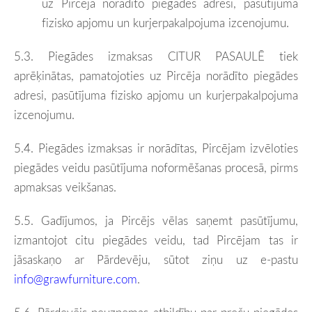
uz Pircēja norādīto piegādes adresi, pasūtījuma
fizisko apjomu un kurjerpakalpojuma izcenojumu.
5.3. Piegādes izmaksas CITUR PASAULĒ tiek
aprēķinātas,
pamatojoties uz Pircēja norādīto piegādes
adresi, pasūtījuma fizisko apjomu un kurjerpakalpojuma
izcenojumu.
5.4. Piegādes izmaksas ir norādītas, Pircējam izvēloties
piegādes veidu pasūtījuma noformēšanas procesā, pirms
apmaksas veikšanas.
5.5. Gadījumos, ja Pircējs vēlas saņemt pasūtījumu,
izmantojot citu piegādes veidu, tad Pircējam tas ir
jāsaskaņo ar Pārdevēju, sūtot ziņu uz e-pastu
info@grawfurniture.com
.