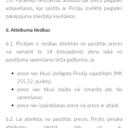
5.6. Pārdevējs neuzņemas atbildību par preču piegādes
aizkavēšanos, kas saistīta ar Pircēja izvēlētā piegādes
pakalpojuma sniedzēja kavēšanos.
6. Atteikuma tiesības
6.1. Pircējam ir tiesības atteikties no pasūtītās preces
vai samainīt to 14 (četrpadsmit) dienu laikā no
pasūtījuma saņemšanas brīža gadījumos, ja:
prece nav tikusi pielāgota Pircēja vajadzībām (MK
255 22. punkts);
prece nav tikusi bojāta vai izmanīta pēc tās
saņemšanas;
prece nav izpārdošanas prece vai prece ar atlaidi.
6.2. Lai atteiktos no pasūtītās preces, Pircējs piesaka
atteikumu, rakstot ziņu uz e-