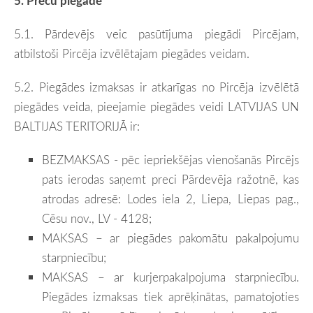
5. Preču piegāde
5.1. Pārdevējs veic pasūtījuma piegādi Pircējam,
atbilstoši Pircēja izvēlētajam piegādes veidam.
5.2. Piegādes izmaksas ir atkarīgas no Pircēja izvēlētā
piegādes veida, pieejamie piegādes veidi LATVIJAS UN
BALTIJAS TERITORIJĀ ir:
BEZMAKSAS - pēc iepriekšējas vienošanās Pircējs
pats ierodas saņemt preci Pārdevēja ražotnē, kas
atrodas adresē: Lodes iela 2, Liepa, Liepas pag.,
Cēsu nov., LV - 4128;
MAKSAS – ar piegādes pakomātu pakalpojumu
starpniecību;
MAKSAS – ar kurjerpakalpojuma starpniecību.
Piegādes izmaksas tiek aprēķinātas, pamatojoties