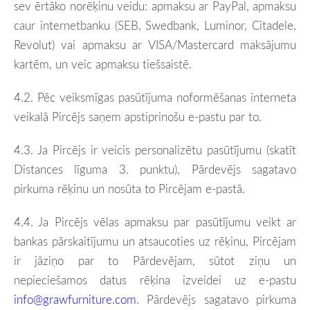
sev ērtāko norēķinu veidu: apmaksu ar PayPal, apmaksu
caur internetbanku (
SEB, Swedbank, Luminor, Citadele,
Revolut) vai apmaksu ar
VISA/Mastercard maksājumu
kartēm, un veic apmaksu tiešsaistē.
4.2.
Pēc veiksmīgas pasūtījuma noformēšanas interneta
veikalā Pircējs saņem apstiprinošu e-pastu par to.
4.3. Ja Pircējs ir veicis
personalizētu pasūtījumu
(skatīt
Distances līguma 3. punktu),
Pārdevējs sagatavo
pirkuma rēķinu un nosūta to Pircējam e-pastā.
4.4. Ja Pircējs
vēlas apmaksu par pasūtījumu veikt ar
bankas pārskaitījumu un atsaucoties uz rēķinu,
Pircējam
ir jāziņo par to Pārdevējam, sūtot ziņu un
nepieciešamos datus rēķina izveidei uz e-pastu
info@grawfurniture.com
.
Pārdevējs sagatavo pirkuma