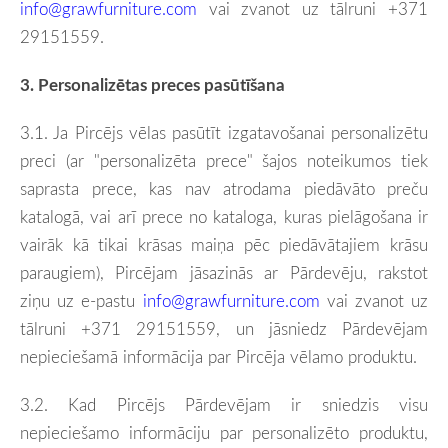
info@grawfurniture.com
vai zvanot uz tālruni
+371
29151559.
3. Personalizētas preces pasūtīšana
3.1. Ja Pircējs vēlas pasūtīt izgatavošanai
personalizētu
preci (ar "personalizēta prece" šajos noteikumos tiek
saprasta prece, kas nav atrodama piedāvāto preču
katalogā, vai arī prece no kataloga, kuras pielāgošana ir
vairāk kā tikai krāsas maiņa pēc piedāvātajiem krāsu
paraugiem),
Pircējam jāsazinās ar Pārdevēju, rakstot
ziņu uz e-pastu
info@grawfurniture.com
vai zvanot uz
tālruni
+371 29151559, un jāsniedz Pārdevējam
nepieciešamā informācija par Pircēja vēlamo produktu.
3.2. Kad Pircējs Pārdevējam ir sniedzis visu
nepieciešamo informāciju par personalizēto produktu,