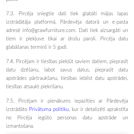
7.3. Pircēja sniegtie dati tiek glabāti mājas lapas
izstrādātāja platformā, Pārdevēja datorā un e-pasta
adresē
info@grawfurniture.com
. Dati tiek aizsargāti un
tiem ir piekļuve tikai ar drošu paroli. Pircēja datu
glabāšanas termiņš ir 5 gadi.
7.4. Pircējam ir tiesības piekļūt saviem datiem, pieprasīt
datu dzēšanu, labot savus datus, pieprasīt datu
apstrādes pārtraukšanu, tiesības iebilst datu apstrādei,
tiesības atsaukt piekrišanu.
7.5. Pircējam ir pienākums iepazīties ar Pārdevēja
izstrādāto
Privātuma politiku
, kur ir detalizēti aprakstīta
no Pircēja iegūto personas datu apstrāde un
izmantošana.