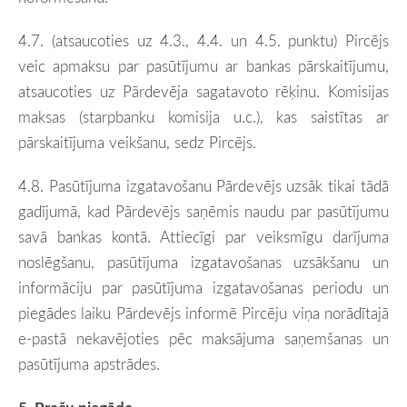
4.7.
(atsaucoties uz 4.3., 4.4. un 4.5. punktu)
Pircējs
veic apmaksu par pasūtījumu ar bankas pārskaitījumu,
atsaucoties uz Pārdevēja sagatavoto rēķinu. Komisijas
maksas (starpbanku komisija u.c.), kas saistītas ar
pārskaitījuma veikšanu, sedz Pircējs.
4.8. Pasūtījuma izgatavošanu Pārdevējs uzsāk tikai tādā
gadījumā, kad Pārdevējs saņēmis naudu par pasūtījumu
savā bankas kontā. Attiecīgi par veiksmīgu
darījuma
noslēgšanu, pasūtījuma izgatavošanas uzsākšanu un
informāciju par pasūtījuma izgatavošanas periodu un
piegādes laiku Pārdevējs informē Pircēju viņa norādītajā
e-pastā nekavējoties pēc maksājuma saņemšanas un
pasūtījuma apstrādes.