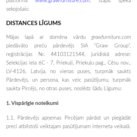
platformā
www.grawfurniture.com
, stājas spēkā
sekojošais:
DISTANCES LĪGUMS
Mājas lapā ar domēna vārdu
grawfurniture.com
piedāvāto preču pārdevējs SIA "Graw Group",
reģistrācijas Nr. 44103121544, juridiskā adrese:
Selekcijas iela 6C - 7, Priekuļi, Priekuļu pag., Cēsu nov.,
LV-4126, Latvija, no vienas puses, turpmāk saukts
Pārdevējs, un persona, kas veic pasūtījumu, turpmāk
saukta Pircējs, no otras puses, noslēdz šādu Līgumu:
1. Vispārīgie noteikumi
1.1. Pārdevējs apņemas Pircējam pārdot un piegādāt
preci atbilstoši veiktajam pasūtījumam interneta veikalā.