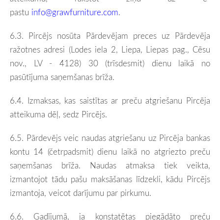
pastu
info@grawfurniture.com
.
6.3. Pircējs nosūta Pārdevējam preces uz Pārdevēja
ražotnes adresi (
Lodes iela 2, Liepa, Liepas pag., Cēsu
nov., LV - 4128)
30 (trīsdesmit) dienu laikā
no
pasūtījuma saņemšanas brīža.
6.4. Izmaksas, kas saistītas ar preču atgriešanu Pircēja
atteikuma dēļ, sedz Pircējs.
6.5. Pārdevējs veic naudas atgriešanu uz Pircēja bankas
kontu 14 (četrpadsmit) dienu laikā no atgriezto preču
saņemšanas brīža.
Naudas atmaksa tiek veikta,
izmantojot tādu pašu maksāšanas līdzekli, kādu Pircējs
izmantoja, veicot darījumu par pirkumu.
6.6. Gadījumā, ja konstatētas piegādāto preču