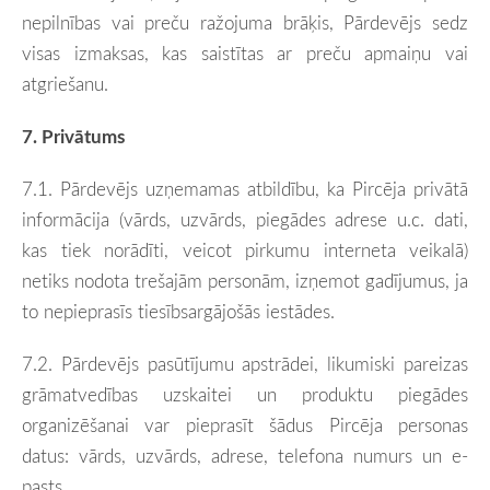
nepilnības vai preču ražojuma brāķis, Pārdevējs sedz
visas izmaksas, kas saistītas ar preču apmaiņu vai
atgriešanu.
7. Privātums
7.1. Pārdevējs uzņemamas atbildību, ka Pircēja privātā
informācija (vārds, uzvārds, piegādes adrese u.c. dati,
kas tiek norādīti, veicot pirkumu interneta veikalā)
netiks nodota trešajām personām, izņemot gadījumus, ja
to nepieprasīs tiesībsargājošās iestādes.
7.2. Pārdevējs pasūtījumu apstrādei,
likumiski pareizas
grāmatvedības uzskaitei
un produktu piegādes
organizēšanai var pieprasīt šādus Pircēja personas
datus: vārds, uzvārds, adrese, telefona numurs un e-
pasts.