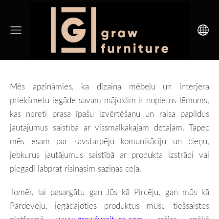
Mēs apzināmies, ka dizaina mēbeļu un interjera
priekšmetu iegāde savam mājoklim ir nopietns lēmums,
kas nereti prasa īpašu izvērtēšanu un raisa papildus
jautājumus saistībā ar vissmalkākajām detaļām. Tāpēc
mēs esam par savstarpēju komunikāciju un cieņu,
jebkurus jautājumus saistībā ar produkta izstrādi vai
piegādi labprāt risināsim saziņas ceļā.
Tomēr, lai pasargātu gan Jūs kā Pircēju, gan mūs kā
Pārdevēju, iegādājoties produktus mūsu tiešsaistes