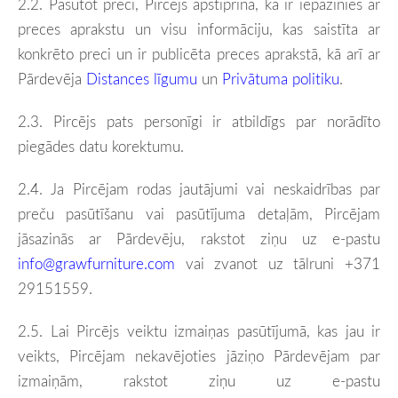
2.2.
Pasūtot preci, Pircējs apstiprina, ka ir iepazinies ar
preces aprakstu un visu informāciju, kas saistīta ar
konkrēto preci un ir publicēta preces aprakstā, kā arī ar
Pārdevēja
Distances līgumu
un
Privātuma politiku
.
2.3.
Pircējs pats personīgi ir atbildīgs par norādīto
piegādes datu korektumu.
2.4.
Ja Pircējam rodas jautājumi vai neskaidrības par
preču pasūtīšanu vai pasūtījuma detaļām, Pircējam
jāsazinās ar Pārdevēju, rakstot ziņu uz e-pastu
info@grawfurniture.com
vai zvanot uz tālruni
+371
29151559.
2.5. Lai Pircējs veiktu izmaiņas pasūtījumā, kas jau ir
veikts, Pircējam nekavējoties jāziņo Pārdevējam par
izmaiņām, rakstot ziņu uz e-pastu