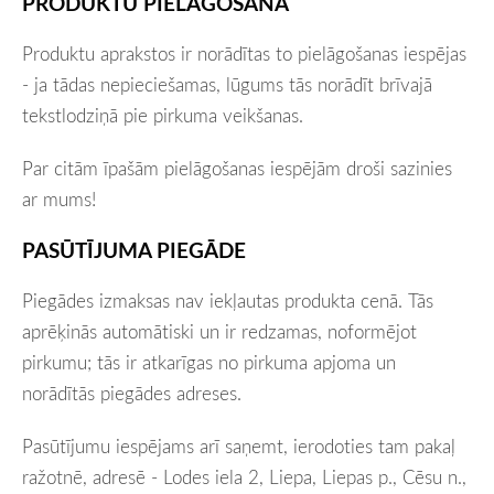
PRODUKTU PIELĀGOŠANA
Produktu aprakstos ir norādītas to pielāgošanas iespējas
- ja tādas nepieciešamas, lūgums tās norādīt
brīvajā
tekstlodziņā
pie pirkuma veikšanas.
Par citām īpašām pielāgošanas iespējām droši sazinies
ar mums!
PASŪTĪJUMA PIEGĀDE
Piegādes izmaksas nav iekļautas produkta cenā. Tās
aprēķinās automātiski un ir redzamas, noformējot
pirkumu; tās ir atkarīgas no pirkuma apjoma un
norādītās piegādes adreses.
Pasūtījumu iespējams arī saņemt, ierodoties tam pakaļ
ražotnē, adresē - Lodes iela 2, Liepa, Liepas p., Cēsu n.,